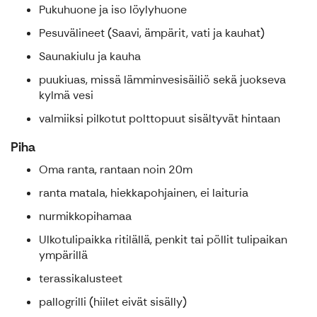
Pukuhuone ja iso löylyhuone
Pesuvälineet (Saavi, ämpärit, vati ja kauhat)
Saunakiulu ja kauha
puukiuas, missä lämminvesisäiliö sekä juokseva
kylmä vesi
valmiiksi pilkotut polttopuut sisältyvät hintaan
Piha
Oma ranta, rantaan noin 20m
ranta matala, hiekkapohjainen, ei laituria
nurmikkopihamaa
Ulkotulipaikka ritilällä, penkit tai pöllit tulipaikan
ympärillä
terassikalusteet
pallogrilli (hiilet eivät sisälly)