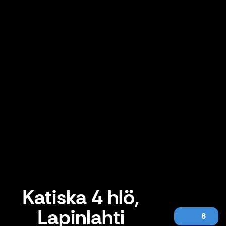
Katiska 4 hlö,
Lapinlahti
8
Katiska 4 hlö, Lapinlahti