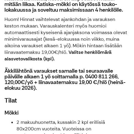
mitään liikaa. Katiska-mökki on käytössä touko-
lokakuussa ja soveltuu maksimissaan 4 henkilölle.
Huom! Hinnat vaihtelevat ajankohdan ja varauksen
keston mukaan. Varauskalenteri myös huomioi
automaattisesti kyseisenä ajanjaksona voimassa olevat
minimivarausajat (kesä-elokuussa noin viikko, muina
aikoina varaukset alkaen 1 yö). Mökin hintaan lisätään
liinavaatemaksu 19,00€/hlö.
Valitse henkilömärä
alasvetovalikosta (kpl).
Äkkilähtönä varaukset
samalle tai seuraavalle
päivälle
alkaen 1 yö soittamalla p. 0400 811 266,
120,00€/yö + liinavaatemaksu 19,00 €/hlö (heinä-
elokuu 2026).
Tilat
Mökki
2 makuuhuonetta, kussakin 2 kpl erillisiä
80x200cm vuoteita. Vuoteissa on