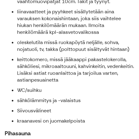
vaahtomuovipatjat 10cm. Täkit ja tyynyt.
liinavaatteet ja pyyhkeet sisällytetään aina
varauksen kokonaishintaan, joka siis vaihtelee
hiukan henkilömäärän mukaan. Ilmoita
henkilömäärä kpl-alasvetovalikossa
oleskelutila missä ruokapöytä neljälle, sohva,
nojatuoli, tv, takka (polttopuut sisältyvät hintaan)
keittokomero, missä jääkaappi pakastelokerolla,
sähköliesi, mikroaaltouuni, kahvinkeitin, vedenkeitin.
Lisäksi astiat ruoanlaittoa ja tarjoilua varten,
astianpesuainetta
WC/suihku
sähkölämmitys ja -valaistus
Siivousvälineet
kraanavesi on juomakelpoista
Pihasauna