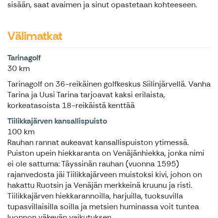
sisään, saat avaimen ja sinut opastetaan kohteeseen.
Välimatkat
Tarinagolf
30 km
Tarinagolf on 36-reikäinen golfkeskus Siilinjärvellä. Vanha
Tarina ja Uusi Tarina tarjoavat kaksi erilaista,
korkeatasoista 18-reikäistä kenttää
Tiilikkajärven kansallispuisto
100 km
Rauhan rannat aukeavat kansallispuiston ytimessä.
Puiston upein hiekkaranta on Venäjänhiekka, jonka nimi
ei ole sattuma: Täyssinän rauhan (vuonna 1595)
rajanvedosta jäi Tiilikkajärveen muistoksi kivi, johon on
hakattu Ruotsin ja Venäjän merkkeinä kruunu ja risti.
Tiilikkajärven hiekkarannoilla, harjuilla, tuoksuvilla
tupasvillaisilla soilla ja metsien huminassa voit tuntea
luonnon väkevän vaikutuksen.