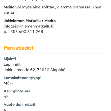
Meille voi myös aina soittaa , olemme olemassa Sinua
varten !
Jokiniemen Matkailu / Marita
info@jokiniemenmatkailu.fi
p. +358 400 811 266
Perustiedot
Sijainti
Lapinlahti
Jokiniementie 62, 71910 Alapitkä
Lomakohteen tyyppi
Mökki
Asuinpinta-ala
42
Vuoteiden määrä
4