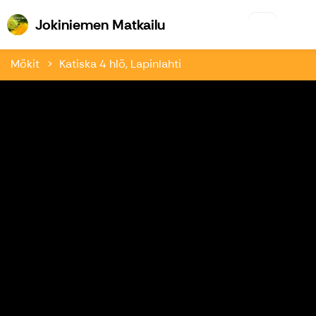
Jokiniemen Matkailu
Jokiniemen Matkailu
Mökit
Katiska 4 hlö, Lapinlahti