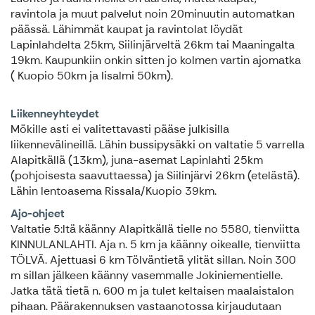
ravintola ja muut palvelut noin 20minuutin automatkan
päässä. Lähimmät kaupat ja ravintolat löydät
Lapinlahdelta 25km, Siilinjärveltä 26km tai Maaningalta
19km. Kaupunkiin onkin sitten jo kolmen vartin ajomatka
( Kuopio 50km ja Iisalmi 50km).
Liikenneyhteydet
Mökille asti ei valitettavasti pääse julkisilla
liikennevälineillä. Lähin bussipysäkki on valtatie 5 varrella
Alapitkällä (13km), juna-asemat Lapinlahti 25km
(pohjoisesta saavuttaessa) ja Siilinjärvi 26km (etelästä).
Lähin lentoasema Rissala/Kuopio 39km.
Ajo-ohjeet
Valtatie 5:ltä käänny Alapitkällä tielle no 5580, tienviitta
KINNULANLAHTI. Aja n. 5 km ja käänny oikealle, tienviitta
TÖLVÄ. Ajettuasi 6 km Tölväntietä ylität sillan. Noin 300
m sillan jälkeen käänny vasemmalle Jokiniementielle.
Jatka tätä tietä n. 600 m ja tulet keltaisen maalaistalon
pihaan. Päärakennuksen vastaanotossa kirjaudutaan