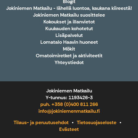
Blogit
Jokiniemen Matkailu - lähellä luontoa, kaukana kiireestä!
Jokiniemen Matkailu suosittelee
Kokoukset ja illanvietot
Kuukauden kohotetut
Lisäpalvelut
Lomatalo Haavin huoneet
Mökit
Omatoimiretket ja aktiviteetit
Yhteystiedot
Jokiniemen Matkailu
Y-tunnus: 1193426-3
puh. +358 (0)400 811 266
info@jokiniemenmatkailu.fi
Tilaus- ja peruutusehdot
Tietosuojaseloste
Evästeet