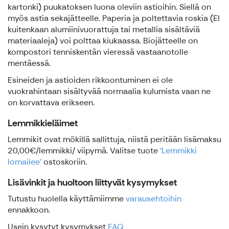
kartonki) puukatoksen luona oleviin astioihin. Siellä on
myös astia sekajätteelle. Paperia ja poltettavia roskia (EI
kuitenkaan alumiinivuorattuja tai metallia sisältäviä
materiaaleja) voi polttaa kiukaassa. Biojätteelle on
kompostori tenniskentän vieressä vastaanotolle
mentäessä.
Esineiden ja astioiden rikkoontuminen ei ole
vuokrahintaan sisältyvää normaalia kulumista vaan ne
on korvattava erikseen.
Lemmikkieläimet
Lemmikit ovat mökillä sallittuja, niistä peritään lisämaksu
20,00€/lemmikki/ viipymä. Valitse tuote
'Lemmikki
lomailee'
ostoskoriin.
Lisävinkit ja huoltoon liittyvät kysymykset
Tutustu huolella käyttämiimme
varausehtoihin
ennakkoon.
Usein kysytyt kysymykset
FAQ