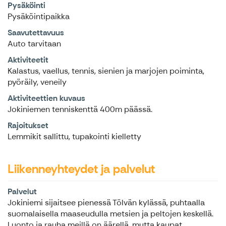
Pysäköinti
Pysäköintipaikka
Saavutettavuus
Auto tarvitaan
Aktiviteetit
Kalastus, vaellus, tennis, sienien ja marjojen poiminta,
pyöräily, veneily
Aktiviteettien kuvaus
Jokiniemen tenniskenttä 400m päässä.
Rajoitukset
Lemmikit sallittu, tupakointi kielletty
Liikenneyhteydet ja palvelut
Palvelut
Jokiniemi sijaitsee pienessä Tölvän kylässä, puhtaalla
suomalaisella maaseudulla metsien ja peltojen keskellä.
Luonto ja rauha meillä on äärellä, mutta kaupat,