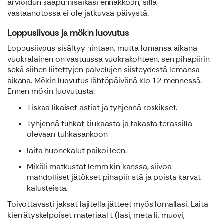
arvioidun saapumisaikasi ennakkoon, sillä
vastaanotossa ei ole jatkuvaa päivystä.
Loppusiivous ja mökin luovutus
Loppusiivous sisältyy hintaan, mutta lomansa aikana
vuokralainen on vastuussa vuokrakohteen, sen pihapiirin
sekä siihen liitettyjen palvelujen siisteydestä lomansa
aikana. Mökin luovutus lähtöpäivänä klo 12 mennessä.
Ennen mökin luovutusta:
Tiskaa likaiset astiat ja tyhjennä roskikset.
Tyhjennä tuhkat kiukaasta ja takasta terassilla
olevaan tuhkasankoon
laita huonekalut paikoilleen.
Mikäli matkustat lemmikin kanssa, siivoa
mahdolliset jätökset pihapiiristä ja poista karvat
kalusteista.
Toivottavasti jaksat lajitella jätteet myös lomallasi. Laita
kierrätyskelpoiset materiaalit (lasi, metalli, muovi,