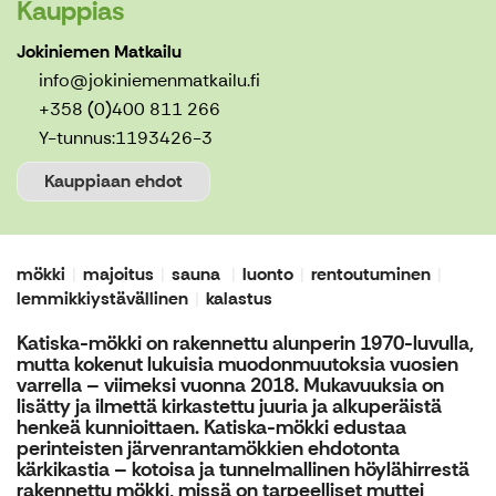
Kauppias
Jokiniemen Matkailu
info@jokiniemenmatkailu.fi
+358 (0)400 811 266
Y-tunnus:
1193426-3
Kauppiaan ehdot
mökki
majoitus
sauna
luonto
rentoutuminen
lemmikkiystävällinen
kalastus
Katiska-mökki on rakennettu alunperin 1970-luvulla,
mutta kokenut lukuisia muodonmuutoksia vuosien
varrella – viimeksi vuonna 2018. Mukavuuksia on
lisätty ja ilmettä kirkastettu juuria ja alkuperäistä
henkeä kunnioittaen. Katiska-mökki edustaa
perinteisten järvenrantamökkien ehdotonta
kärkikastia – kotoisa ja tunnelmallinen höylähirrestä
rakennettu mökki, missä on tarpeelliset muttei