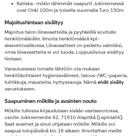
Katiska- mökin lähimmät naapurit Jokiniemessä
ovat Onki 100m ja toisella suunnalla Turo 150m
Majoitushintaan sisältyy
Majoitus talon liinavaatteilla ja pyyhkeillä sovitulle
henkilömäärälle. Ilmoita henkilömäärä kpl-
alasvetovalikossa. Liinavaatteet on pedattu valmiiksi,
omia liinavaatteita ei voi tuoda. Loppusiivous sisältyy
hintaan.
Varautuessasi lomalle lähtöön ota mukaan
henkilökohtaiset hygieniavälineet, talous-/WC-paperia,
tulitikkuja, mausteita, hyttyssavuja. Nämä
eivät sisälly
varustukseen.
Saapuminen mökille ja avainten nouto
Mökille tullessa kirjaudutaan sisään vastaanotossa,
osoite Jokiniementie 62, 71910 Alapitkä (Lapinlahti).
Saat avaimet ja sinut ohjataan mökille. Mökille voi
saapua tulopäivänä klo 16 alkaen. Ilmoitathan meille