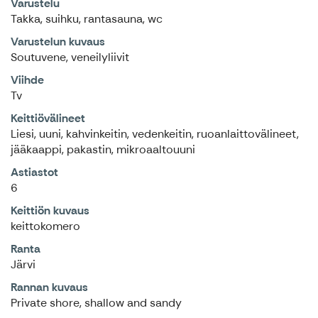
Varustelu
Takka, suihku, rantasauna, wc
Varustelun kuvaus
Soutuvene, veneilyliivit
Viihde
Tv
Keittiövälineet
Liesi, uuni, kahvinkeitin, vedenkeitin, ruoanlaittovälineet,
jääkaappi, pakastin, mikroaaltouuni
Astiastot
6
Keittiön kuvaus
keittokomero
Ranta
Järvi
Rannan kuvaus
Private shore, shallow and sandy