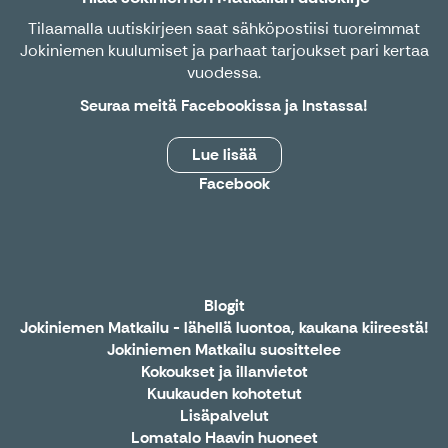
Tilaamalla uutiskirjeen saat sähköpostiisi tuoreimmat
Jokiniemen kuulumiset ja parhaat tarjoukset pari kertaa
vuodessa.
Seuraa meitä
Facebookissa
ja
Instassa
!
Lue lisää
Facebook
Blogit
Jokiniemen Matkailu - lähellä luontoa, kaukana kiireestä!
Jokiniemen Matkailu suosittelee
Kokoukset ja illanvietot
Kuukauden kohotetut
Lisäpalvelut
Lomatalo Haavin huoneet