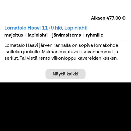
Alkaen
477,00 €
Lomatalo Haavi 11+9 hlö, Lapinlahti
majoitus
lapinlahti
järvimaisema
ryhmille
Lomatalo Haavi järven rannalla on sopiva lomakohde
isollekin joukolle. Mukaan mahtuvat isovanhemmat ja
serkut. Tai vietä rento viikonloppu kavereiden kesken.
Näytä kaikki
Lomatalo Haavin huoneet