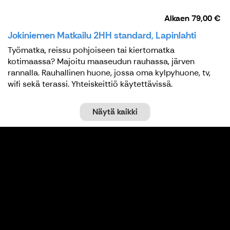
Alkaen
79,00 €
Jokiniemen Matkailu 2HH standard, Lapinlahti
Työmatka, reissu pohjoiseen tai kiertomatka
kotimaassa? Majoitu maaseudun rauhassa, järven
rannalla. Rauhallinen huone, jossa oma kylpyhuone, tv,
wifi sekä terassi. Yhteiskeittiö käytettävissä.
Näytä kaikki
Kokoukset ja illanvietot