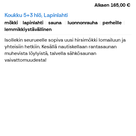
Alkaen
165,00 €
Koukku 5+3 hlö, Lapinlahti
mökki
lapinlahti
sauna
luonnonrauha
perheille
lemmikkiystävällinen
Isollekin seurueelle sopiva uusi hirsimökki lomailuun ja
yhteisiin hetkiin. Kesällä nautiskellaan rantasaunan
muhevista löylyistä, talvella sähkösaunan
vaivattomuudesta!