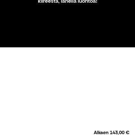
kiireestä, lähellä luontoa!
Alkaen
143,00 €