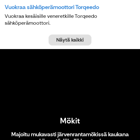
Vuokraa sähköperämoottori Torqeedo
Vuokraa kesäisille veneretkille Torqeedo
sähköperämoottori.
Näytä kaikki
Mökit
Mökit
Majoitu mukavasti järvenrantamökissä kaukana