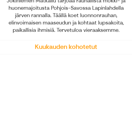
Jokiniemen Matkailu tarjoaa rauhallista mökki- ja
huonemajoitusta Pohjois-Savossa Lapinlahdella
järven rannalla. Täällä koet luonnonrauhan,
elinvoimaisen maaseudun ja kohtaat lupsakoita,
paikallisia ihmisiä. Tervetuloa vieraaksemme.
Kuukauden kohotetut