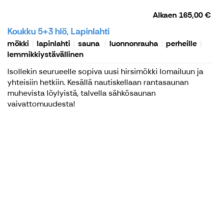
Alkaen
165,00 €
Koukku 5+3 hlö, Lapinlahti
mökki
lapinlahti
sauna
luonnonrauha
perheille
lemmikkiystävällinen
Isollekin seurueelle sopiva uusi hirsimökki lomailuun ja
yhteisiin hetkiin. Kesällä nautiskellaan rantasaunan
muhevista löylyistä, talvella sähkösaunan
vaivattomuudesta!