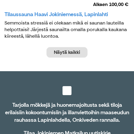
Alkaen
100,00 €
Tilaussauna Haavi Jokiniemessä, Lapinlahti
Semmoista stressiä ei olekaan mikä ei saunan lauteilla
helpottaisi! Järjestä saunailta omalla porukalla kaukana
kiireestä, lähellä luontoa.
Näytä kaikki
Tarjolla mökkejä ja huonemajoitusta sekä tiloja
erilaisiin kokoontumisiin ja illanviettoihin maaseudun
rauhassa Lapinlahdella, Onkiveden rannalla.
Tilaa Jokiniemen Matkailun uutiskirje