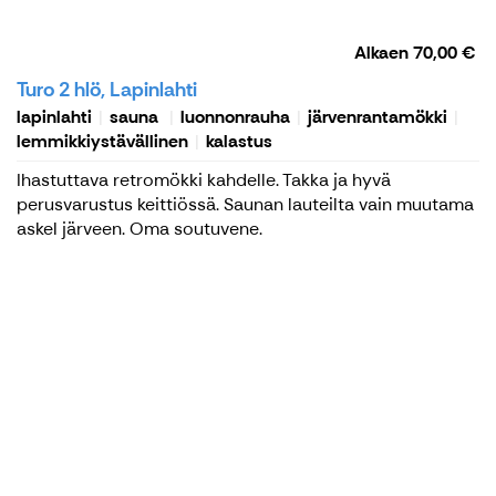
Alkaen
70,00 €
Turo 2 hlö, Lapinlahti
lapinlahti
sauna
luonnonrauha
järvenrantamökki
lemmikkiystävällinen
kalastus
Ihastuttava retromökki kahdelle. Takka ja hyvä
perusvarustus keittiössä. Saunan lauteilta vain muutama
askel järveen. Oma soutuvene.