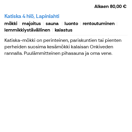
Alkaen
80,00 €
Katiska 4 hlö, Lapinlahti
mökki
majoitus
sauna
luonto
rentoutuminen
lemmikkiystävällinen
kalastus
Katiska-mökki on perinteinen, pariskuntien tai pienten
perheiden suosima kesämökki kalaisan Onkiveden
rannalla. Puulämmitteinen pihasauna ja oma vene.