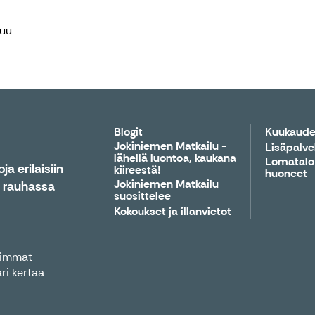
juu
Blogit
Kuukaude
Jokiniemen Matkailu -
Lisäpalve
lähellä luontoa, kaukana
Lomatalo
a erilaisiin
kiireestä!
huoneet
Jokiniemen Matkailu
n rauhassa
suosittelee
Kokoukset ja illanvietot
reimmat
ri kertaa