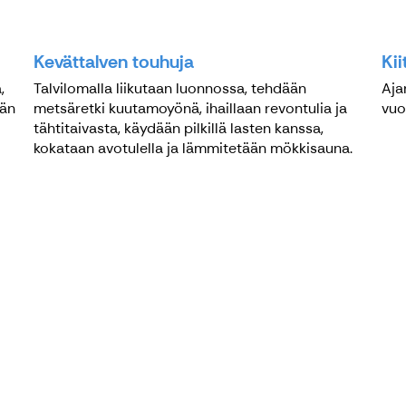
Kevättalven touhuja
Ki
,
Talvilomalla liikutaan luonnossa, tehdään
Aja
vän
metsäretki kuutamoyönä, ihaillaan revontulia ja
vuo
tähtitaivasta, käydään pilkillä lasten kanssa,
kokataan avotulella ja lämmitetään mökkisauna.