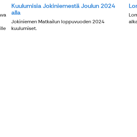
Kuulumisia Jokiniemestä Joulun 2024
Lo
alla
ava
Lom
Jokiniemen Matkailun loppuvuoden 2024
alk
lle
kuulumiset.