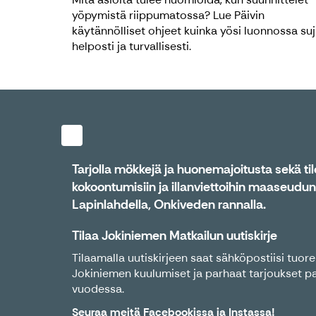
yöpymistä riippumatossa? Lue Päivin
käytännölliset ohjeet kuinka yösi luonnossa su
helposti ja turvallisesti.
Tarjolla mökkejä ja huonemajoitusta sekä tiloj
kokoontumisiin ja illanviettoihin maaseudu
Lapinlahdella, Onkiveden rannalla.
Tilaa Jokiniemen Matkailun uutiskirje
Tilaamalla uutiskirjeen saat sähköpostiisi tuo
Jokiniemen kuulumiset ja parhaat tarjoukset pa
vuodessa.
Seuraa meitä
Facebookissa
ja
Instassa
!