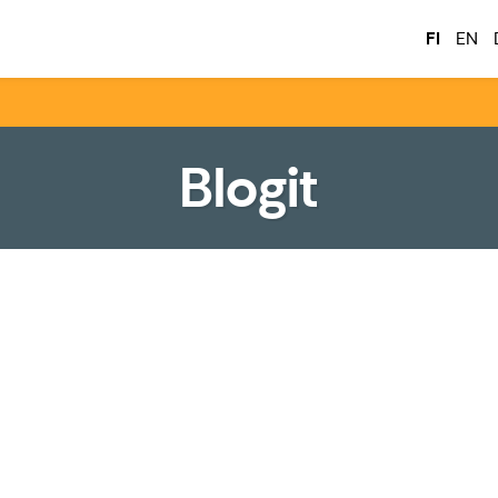
tkailu
FI
EN
Blogit