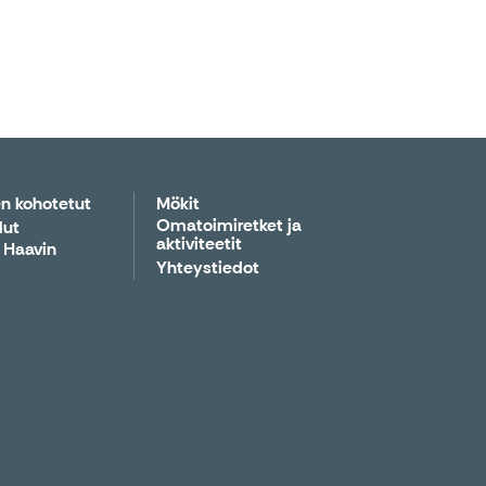
n kohotetut
Mökit
Omatoimiretket ja
lut
aktiviteetit
 Haavin
Yhteystiedot