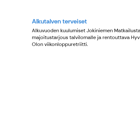
Alkutalven terveiset
Alkuvuoden kuulumiset Jokiniemen Matkailusta
majoitustarjous talvilomalle ja rentouttava Hy
Olon viikonloppuretriitti.