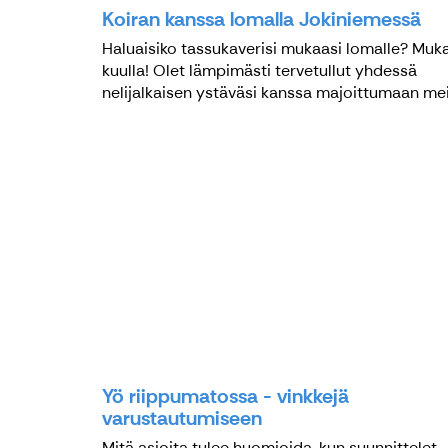
Koiran kanssa lomalla Jokiniemessä
Haluaisiko tassukaverisi mukaasi lomalle? Muk
kuulla! Olet lämpimästi tervetullut yhdessä
nelijalkaisen ystäväsi kanssa majoittumaan mei
Yö riippumatossa - vinkkejä
varustautumiseen
Mitä asioita tulee huomioida, kun suunnittelet