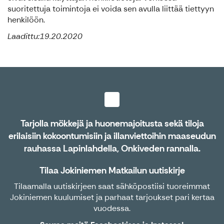
suoritettuja toimintoja ei voida sen avulla liittää tiettyyn
henkilöön.
Laadittu:19.20.2020
Tarjolla mökkejä ja huonemajoitusta sekä tiloja
erilaisiin kokoontumisiin ja illanviettoihin maaseudun
rauhassa Lapinlahdella, Onkiveden rannalla.
Tilaa Jokiniemen Matkailun uutiskirje
Tilaamalla uutiskirjeen saat sähköpostiisi tuoreimmat
Jokiniemen kuulumiset ja parhaat tarjoukset pari kertaa
vuodessa.