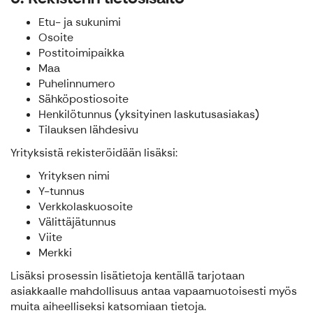
Etu- ja sukunimi
Osoite
Postitoimipaikka
Maa
Puhelinnumero
Sähköpostiosoite
Henkilötunnus (yksityinen laskutusasiakas)
Tilauksen lähdesivu
Yrityksistä rekisteröidään lisäksi:
Yrityksen nimi
Y-tunnus
Verkkolaskuosoite
Välittäjätunnus
Viite
Merkki
Lisäksi prosessin lisätietoja kentällä tarjotaan
asiakkaalle mahdollisuus antaa vapaamuotoisesti myös
muita aiheelliseksi katsomiaan tietoja.