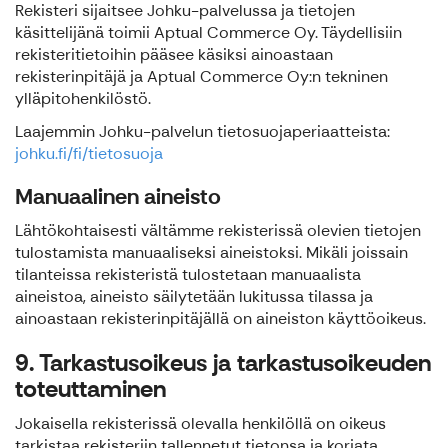
Rekisteri sijaitsee Johku-palvelussa ja tietojen
käsittelijänä toimii Aptual Commerce Oy. Täydellisiin
rekisteritietoihin pääsee käsiksi ainoastaan
rekisterinpitäjä ja Aptual Commerce Oy:n tekninen
ylläpitohenkilöstö.
Laajemmin Johku-palvelun tietosuojaperiaatteista:
johku.fi/fi/tietosuoja
Manuaalinen aineisto
Lähtökohtaisesti vältämme rekisterissä olevien tietojen
tulostamista manuaaliseksi aineistoksi. Mikäli joissain
tilanteissa rekisteristä tulostetaan manuaalista
aineistoa, aineisto säilytetään lukitussa tilassa ja
ainoastaan rekisterinpitäjällä on aineiston käyttöoikeus.
9. Tarkastusoikeus ja tarkastusoikeuden
toteuttaminen
Jokaisella rekisterissä olevalla henkilöllä on oikeus
tarkistaa rekisteriin tallennetut tietonsa ja korjata