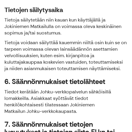
Tietojen säilytysaika
Tietoja säilytetään niin kauan kun käyttäjällä ja
Jokiniemen Matkailulla on voimassa oleva keskinäinen
sopimus ja/tai suostumus.
Tietoja voidaan säilyttää kauemmin niiltä osin kuin se on
tarpeen voimassa olevan lainsäädännön asettamien
velvollisuuksien, kuten esim. kirjanpitoa ja
kuluttajakauppaa koskevien vastuiden, toteuttamiseksi
ja niiden asianmukaisen toteuttamisen näyttämiseksi.
6. Säännönmukaiset tietolähteet
Tiedot kerätään Johku-verkkopalvelun sähköisillä
lomakkeilla. Asiakkaat syöttävät tiedot
henkilökohtaisesti tilatessaan Jokiniemen
Matkailun Johku-verkkokaupasta.
7. Säännönmukaiset tietojen
luovutukset ja tietojen siirto EU:n tai