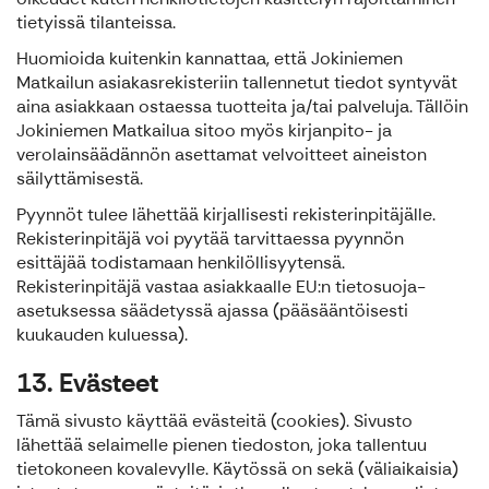
tietyissä tilanteissa.
Huomioida kuitenkin kannattaa, että Jokiniemen
Matkailun asiakasrekisteriin tallennetut tiedot syntyvät
aina asiakkaan ostaessa tuotteita ja/tai palveluja. Tällöin
Jokiniemen Matkailua sitoo myös kirjanpito- ja
verolainsäädännön asettamat velvoitteet aineiston
säilyttämisestä.
Pyynnöt tulee lähettää kirjallisesti rekisterinpitäjälle.
Rekisterinpitäjä voi pyytää tarvittaessa pyynnön
esittäjää todistamaan henkilöllisyytensä.
Rekisterinpitäjä vastaa asiakkaalle EU:n tietosuoja-
asetuksessa säädetyssä ajassa (pääsääntöisesti
kuukauden kuluessa).
13. Evästeet
Tämä sivusto käyttää evästeitä (cookies). Sivusto
lähettää selaimelle pienen tiedoston, joka tallentuu
tietokoneen kovalevylle. Käytössä on sekä (väliaikaisia)