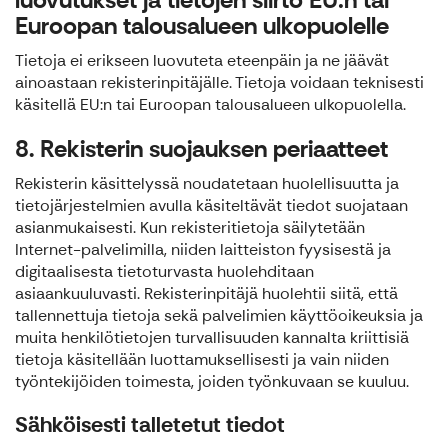
Euroopan talousalueen ulkopuolelle
Tietoja ei erikseen luovuteta eteenpäin ja ne jäävät
ainoastaan rekisterinpitäjälle. Tietoja voidaan teknisesti
käsitellä EU:n tai Euroopan talousalueen ulkopuolella.
8. Rekisterin suojauksen periaatteet
Rekisterin käsittelyssä noudatetaan huolellisuutta ja
tietojärjestelmien avulla käsiteltävät tiedot suojataan
asianmukaisesti. Kun rekisteritietoja säilytetään
Internet-palvelimilla, niiden laitteiston fyysisestä ja
digitaalisesta tietoturvasta huolehditaan
asiaankuuluvasti. Rekisterinpitäjä huolehtii siitä, että
tallennettuja tietoja sekä palvelimien käyttöoikeuksia ja
muita henkilötietojen turvallisuuden kannalta kriittisiä
tietoja käsitellään luottamuksellisesti ja vain niiden
työntekijöiden toimesta, joiden työnkuvaan se kuuluu.
Sähköisesti talletetut tiedot