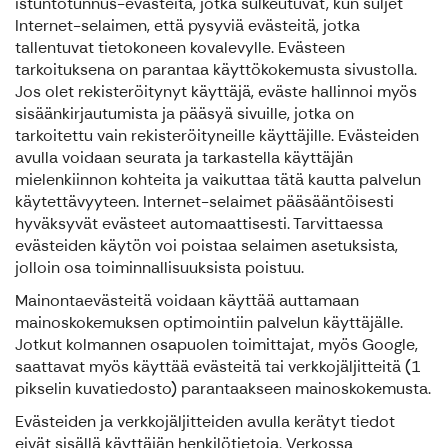
istuntotunnus-evästeitä, jotka sulkeutuvat, kun suljet
Internet-selaimen, että pysyviä evästeitä, jotka
tallentuvat tietokoneen kovalevylle. Evästeen
tarkoituksena on parantaa käyttökokemusta sivustolla.
Jos olet rekisteröitynyt käyttäjä, eväste hallinnoi myös
sisäänkirjautumista ja pääsyä sivuille, jotka on
tarkoitettu vain rekisteröityneille käyttäjille. Evästeiden
avulla voidaan seurata ja tarkastella käyttäjän
mielenkiinnon kohteita ja vaikuttaa tätä kautta palvelun
käytettävyyteen. Internet-selaimet pääsääntöisesti
hyväksyvät evästeet automaattisesti. Tarvittaessa
evästeiden käytön voi poistaa selaimen asetuksista,
jolloin osa toiminnallisuuksista poistuu.
Mainontaevästeitä voidaan käyttää auttamaan
mainoskokemuksen optimointiin palvelun käyttäjälle.
Jotkut kolmannen osapuolen toimittajat, myös Google,
saattavat myös käyttää evästeitä tai verkkojäljitteitä (1
pikselin kuvatiedosto) parantaakseen mainoskokemusta.
Evästeiden ja verkkojäljitteiden avulla kerätyt tiedot
eivät sisällä käyttäjän henkilötietoja. Verkossa