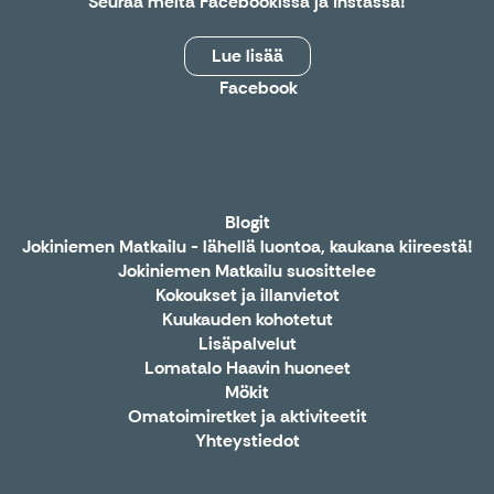
Seuraa meitä
Facebookissa
ja
Instassa
!
Lue lisää
Facebook
Blogit
Jokiniemen Matkailu - lähellä luontoa, kaukana kiireestä!
Jokiniemen Matkailu suosittelee
Kokoukset ja illanvietot
Kuukauden kohotetut
Lisäpalvelut
Lomatalo Haavin huoneet
Mökit
Omatoimiretket ja aktiviteetit
Yhteystiedot