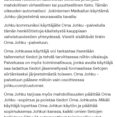
mahdollinen virheellinen tai puutteellinen tieto. Tämän
oikeuden automatisoi Jokiniemen Matkailun käyttämä
Johku-järjestelmä seuraavalla tavalla:
Johku kommunikoi käyttäjälle Oma Johku -palvelulla
tämän henkilötietoja käsitelystä kauppiaan
vahvistusviestien yhteydessä. Viestit sisältävät linkin
Oma Johku -palveluun.
Oma Johkussa käyttäjä voi tarkastaa itsestään
tallennetut tiedot ja tehdä tarvittaessa niihin oikaisuja.
Palvelussa on myös toiminnallisuus, jonka avulla käyttäjä
saa ladattua tiedot jäsennellyssä formaatissa tietojen
siirtämiseksi järjestelmästä toiseen. Oma Johku -
palveluun pääsee milloin vain osoitteessa
johku.com/customer.
Oma Johku tarjoaa myös mahdollisuuden päättää Oma
Johku -sopimus ja poistaa tiedot Oma Johkusta. Mikäli
käyttäjä lopettaa Oma Johkun käytön ja päättää
sopimuksensa Johkun kanssa, kaikki omien tietojen