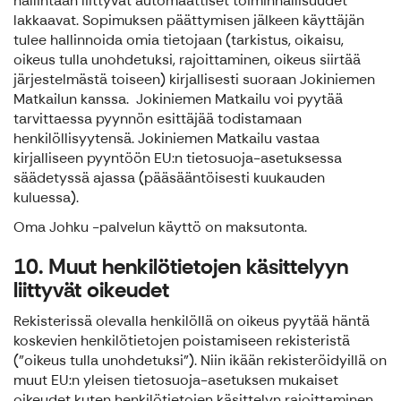
hallintaan liittyvät automaattiset toiminnallisuudet
lakkaavat. Sopimuksen päättymisen jälkeen käyttäjän
tulee hallinnoida omia tietojaan (tarkistus, oikaisu,
oikeus tulla unohdetuksi, rajoittaminen, oikeus siirtää
järjestelmästä toiseen) kirjallisesti suoraan Jokiniemen
Matkailun kanssa. Jokiniemen Matkailu voi pyytää
tarvittaessa pyynnön esittäjää todistamaan
henkilöllisyytensä. Jokiniemen Matkailu vastaa
kirjalliseen pyyntöön EU:n tietosuoja-asetuksessa
säädetyssä ajassa (pääsääntöisesti kuukauden
kuluessa).
Oma Johku -palvelun käyttö on maksutonta.
10. Muut henkilötietojen käsittelyyn
liittyvät oikeudet
Rekisterissä olevalla henkilöllä on oikeus pyytää häntä
koskevien henkilötietojen poistamiseen rekisteristä
("oikeus tulla unohdetuksi"). Niin ikään rekisteröidyillä on
muut EU:n yleisen tietosuoja-asetuksen mukaiset
oikeudet kuten henkilötietojen käsittelyn rajoittaminen