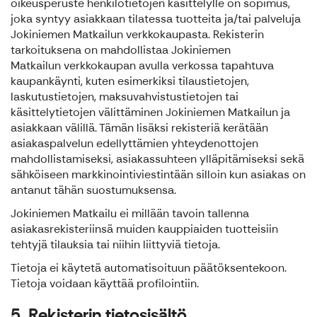
oikeusperuste henkilötietojen käsittelylle on sopimus,
joka syntyy asiakkaan tilatessa tuotteita ja/tai palveluja
Jokiniemen Matkailun verkkokaupasta. Rekisterin
tarkoituksena on mahdollistaa Jokiniemen
Matkailun verkkokaupan avulla verkossa tapahtuva
kaupankäynti, kuten esimerkiksi tilaustietojen,
laskutustietojen, maksuvahvistustietojen tai
käsittelytietojen välittäminen Jokiniemen Matkailun ja
asiakkaan välillä. Tämän lisäksi rekisteriä kerätään
asiakaspalvelun edellyttämien yhteydenottojen
mahdollistamiseksi, asiakassuhteen ylläpitämiseksi sekä
sähköiseen markkinointiviestintään silloin kun asiakas on
antanut tähän suostumuksensa.
Jokiniemen Matkailu ei millään tavoin tallenna
asiakasrekisteriinsä muiden kauppiaiden tuotteisiin
tehtyjä tilauksia tai niihin liittyviä tietoja.
Tietoja ei käytetä automatisoituun päätöksentekoon.
Tietoja voidaan käyttää profilointiin.
5. Rekisterin tietosisältö