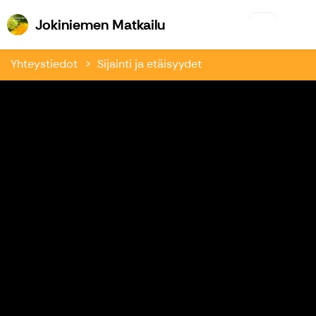
Jokiniemen Matkailu
Jokiniemen Matkailu
Yhteystiedot
Sijainti ja etäisyydet