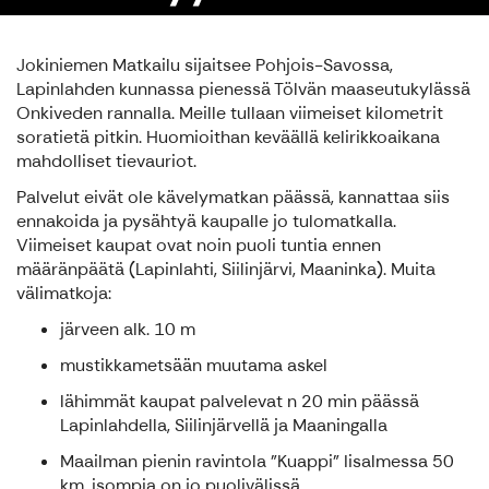
Jokiniemen Matkailu sijaitsee Pohjois-Savossa,
Lapinlahden kunnassa pienessä Tölvän maaseutukylässä
Onkiveden rannalla. Meille tullaan viimeiset kilometrit
soratietä pitkin. Huomioithan keväällä kelirikkoaikana
mahdolliset tievauriot.
Palvelut eivät ole kävelymatkan päässä, kannattaa siis
ennakoida ja pysähtyä kaupalle jo tulomatkalla.
Viimeiset kaupat ovat noin puoli tuntia ennen
määränpäätä (Lapinlahti, Siilinjärvi, Maaninka). Muita
välimatkoja:
järveen alk. 10 m
mustikkametsään muutama askel
lähimmät kaupat palvelevat n 20 min päässä
Lapinlahdella, Siilinjärvellä ja Maaningalla
Maailman pienin ravintola "Kuappi" Iisalmessa 50
km, isompia on jo puolivälissä