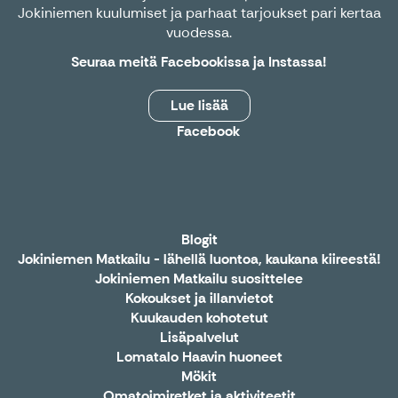
Jokiniemen kuulumiset ja parhaat tarjoukset pari kertaa
vuodessa.
Seuraa meitä
Facebookissa
ja
Instassa
!
Lue lisää
Facebook
Blogit
Jokiniemen Matkailu - lähellä luontoa, kaukana kiireestä!
Jokiniemen Matkailu suosittelee
Kokoukset ja illanvietot
Kuukauden kohotetut
Lisäpalvelut
Lomatalo Haavin huoneet
Mökit
Omatoimiretket ja aktiviteetit