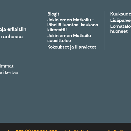
Blogit
Kuukaude
Jokiniemen Matkailu -
Lisäpalve
lähellä luontoa, kaukana
Lomatalo
a erilaisiin
kiireestä!
huoneet
Jokiniemen Matkailu
n rauhassa
suosittelee
Kokoukset ja illanvietot
reimmat
ri kertaa