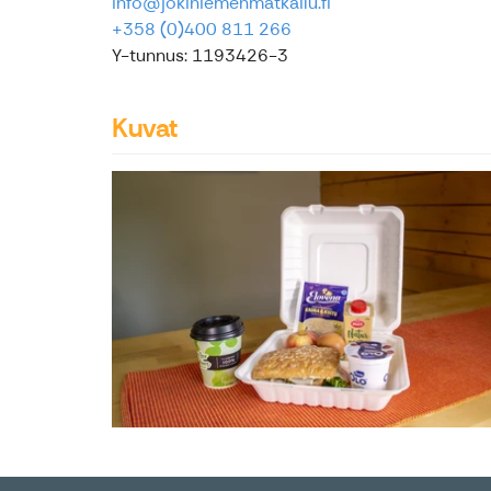
info@jokiniemenmatkailu.fi
+358 (0)400 811 266
Y-tunnus: 1193426-3
Kuvat