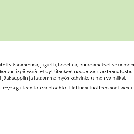
itetty kananmuna, jugurtti, hedelmä, puuroainekset sekä mehu. 
sa. Saapumispäivänä tehdyt tilaukset noudetaan vastaanotosta. 
 jääkaappiin ja lataamme myös kahvinkeittimen valmiiksi.
a myös gluteeniton vaihtoehto. Tilattuasi tuotteen saat viesti