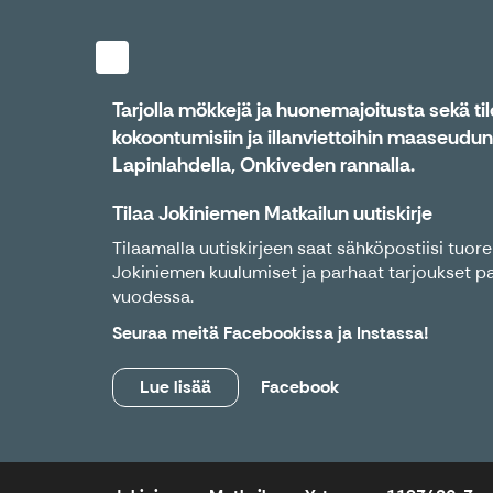
Tarjolla mökkejä ja huonemajoitusta sekä tiloj
kokoontumisiin ja illanviettoihin maaseudu
Lapinlahdella, Onkiveden rannalla.
Tilaa Jokiniemen Matkailun uutiskirje
Tilaamalla uutiskirjeen saat sähköpostiisi tuo
Jokiniemen kuulumiset ja parhaat tarjoukset pa
vuodessa.
Seuraa meitä
Facebookissa
ja
Instassa
!
Lue lisää
Facebook