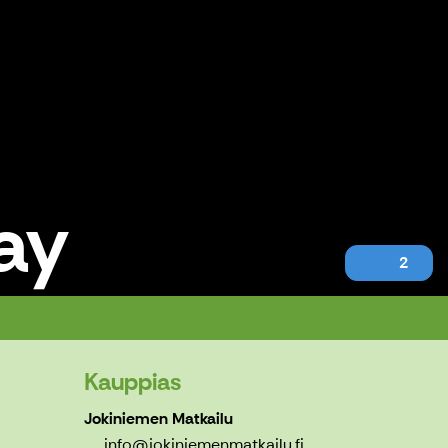
ay
2
Kauppias
Jokiniemen Matkailu
info@jokiniemenmatkailu.fi