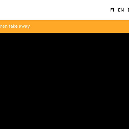
tkailu
FI
EN
nen take away