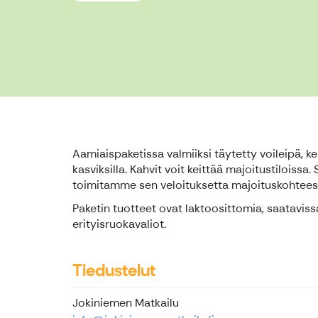
Aamiaispaketissa valmiiksi täytetty voileipä, ke
kasviksilla. Kahvit voit keittää majoitustilois
toimitamme sen veloituksetta majoituskohteesi
Paketin tuotteet ovat laktoosittomia, saataviss
erityisruokavaliot.
Tiedustelut
Jokiniemen Matkailu