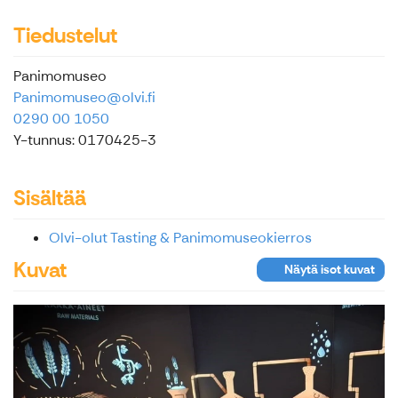
Tiedustelut
Panimomuseo
Panimomuseo@olvi.fi
0290 00 1050
Y-tunnus: 0170425-3
Sisältää
Olvi-olut Tasting & Panimomuseokierros
Kuvat
Näytä isot kuvat