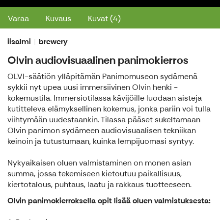
Varaa
Kuvaus
Kuvat (4)
iisalmi
brewery
Olvin audiovisuaalinen panimokierros
OLVI-säätiön ylläpitämän Panimomuseon sydämenä
sykkii nyt upea uusi immersiivinen Olvin henki -
kokemustila. Immersiotilassa kävijöille luodaan aisteja
kutitteleva elämyksellinen kokemus, jonka pariin voi tulla
viihtymään uudestaankin. Tilassa pääset sukeltamaan
Olvin panimon sydämeen audiovisuaalisen tekniikan
keinoin ja tutustumaan, kuinka lempijuomasi syntyy.
Nykyaikaisen oluen valmistaminen on monen asian
summa, jossa tekemiseen kietoutuu paikallisuus,
kiertotalous, puhtaus, laatu ja rakkaus tuotteeseen.
Olvin panimokierroksella opit lisää oluen valmistuksesta: