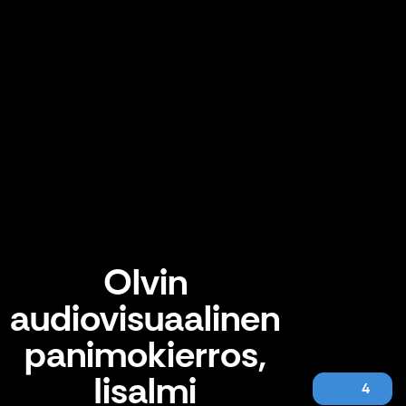
Olvin
audiovisuaalinen
panimokierros,
Iisalmi
4
Olvin audiovisuaalinen panimokierros, Iisalmi