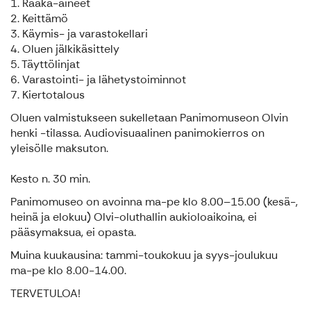
1. Raaka-aineet
2. Keittämö
3. Käymis- ja varastokellari
4. Oluen jälkikäsittely
5. Täyttölinjat
6. Varastointi- ja lähetystoiminnot
7. Kiertotalous
Oluen valmistukseen sukelletaan Panimomuseon Olvin
henki -tilassa. Audiovisuaalinen panimokierros on
yleisölle maksuton.
Kesto n. 30 min.
Panimomuseo on avoinna ma-pe klo 8.00–15.00 (kesä-,
heinä ja elokuu) Olvi-oluthallin aukioloaikoina, ei
pääsymaksua, ei opasta.
Muina kuukausina: tammi-toukokuu ja syys-joulukuu
ma-pe klo 8.00-14.00.
TERVETULOA!