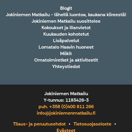
Blogit
Jokiniemen Matkailu - lähellä luontoa, kaukana kiireestä!
Jokiniemen Matkailu suosittelee
Kokoukset ja illanvietot
Kuukauden kohotetut
Lisäpalvelut
Lomatalo Haavin huoneet
Mökit
Omatoimiretket ja aktiviteetit
Yhteystiedot
Jokiniemen Matkailu
Y-tunnus: 1193426-3
puh. +358 (0)400 811 266
info@jokiniemenmatkailu.fi
Tilaus- ja peruutusehdot
Tietosuojaseloste
Evästeet