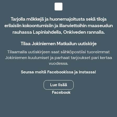
Tarjolla mökkejä ja huonemajoitusta sekä tiloja
erilaisiin kokoontumisiin ja illanviettoihin maaseudun
rauhassa Lapinlahdella, Onkiveden rannalla.
Tilaa Jokiniemen Matkailun uutiskirje
Tilaamalla uutiskirjeen saat sähköpostiisi tuoreimmat
Jokiniemen kuulumiset ja parhaat tarjoukset pari kertaa
vuodessa.
Seuraa meitä
Facebookissa
ja
Instassa
!
Lue lisää
Facebook