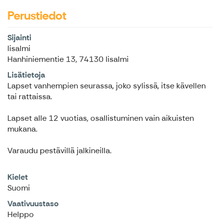
Perustiedot
Sijainti
Iisalmi
Hanhiniementie 13, 74130 Iisalmi
Lisätietoja
Lapset vanhempien seurassa, joko sylissä, itse kävellen
tai rattaissa.
Lapset alle 12 vuotias, osallistuminen vain aikuisten
mukana.
Varaudu pestävillä jalkineilla.
Kielet
Suomi
Vaativuustaso
Helppo