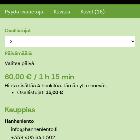
Pyydä lisätietoja
Kuvaus
Kuvat (16)
Osallistujat
Päivämäärä
Valitse päivä
60,00 € / 1 h 15 min
Hinta sisältää 4 henkilöä.
Tämän yli menevät:
Osallistujat
15,00 €
Kauppias
Hanhenlento
info@hanhenlento.fi
+358 405 641 502