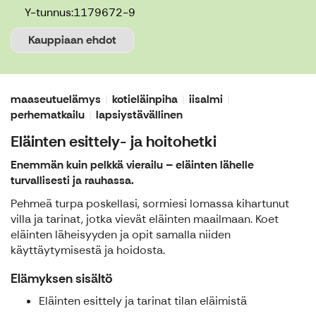
Y-tunnus:
1179672-9
Kauppiaan ehdot
maaseutuelämys
kotieläinpiha
iisalmi
perhematkailu
lapsiystävällinen
Eläinten esittely- ja hoitohetki
Enemmän kuin pelkkä vierailu – eläinten lähelle
turvallisesti ja rauhassa.
Pehmeä turpa poskellasi, sormiesi lomassa kihartunut
villa ja tarinat, jotka vievät eläinten maailmaan. Koet
eläinten läheisyyden ja opit samalla niiden
käyttäytymisestä ja hoidosta.
Elämyksen sisältö
Eläinten esittely ja tarinat tilan eläimistä