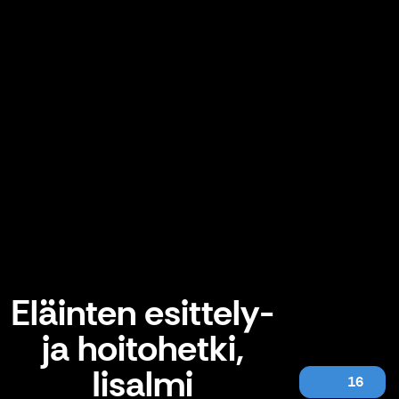
Eläinten esittely-
ja hoitohetki,
Iisalmi
16
Eläinten esittely- ja hoitohetki, Iisalmi