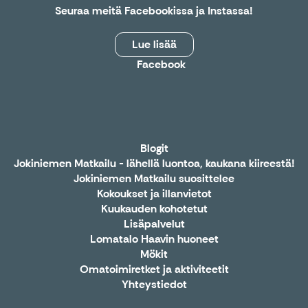
Seuraa meitä
Facebookissa
ja
Instassa
!
Lue lisää
Facebook
Blogit
Jokiniemen Matkailu - lähellä luontoa, kaukana kiireestä!
Jokiniemen Matkailu suosittelee
Kokoukset ja illanvietot
Kuukauden kohotetut
Lisäpalvelut
Lomatalo Haavin huoneet
Mökit
Omatoimiretket ja aktiviteetit
Yhteystiedot