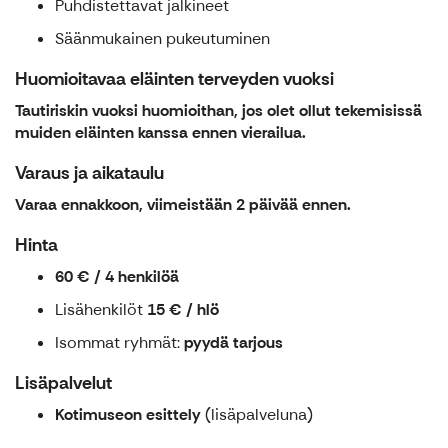
Puhdistettavat jalkineet
Säänmukainen pukeutuminen
Huomioitavaa eläinten terveyden vuoksi
Tautiriskin vuoksi huomioithan, jos olet ollut tekemisissä
muiden eläinten kanssa ennen vierailua.
Varaus ja aikataulu
Varaa ennakkoon, viimeistään 2 päivää ennen.
Hinta
60 € / 4 henkilöä
Lisähenkilöt
15 € / hlö
Isommat ryhmät:
pyydä tarjous
Lisäpalvelut
Kotimuseon esittely
(lisäpalveluna)