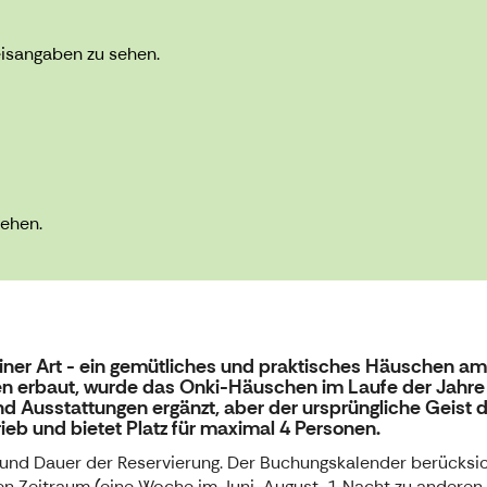
eisangaben zu sehen.
sehen.
 seiner Art - ein gemütliches und praktisches Häuschen 
ren erbaut, wurde das Onki-Häuschen im Laufe der Jahre
d Ausstattungen ergänzt, aber der ursprüngliche Geist
rieb und bietet Platz für maximal 4 Personen.
kt und Dauer der Reservierung. Der Buchungskalender berücksi
 Zeitraum (eine Woche im Juni-August, 1 Nacht zu anderen Z