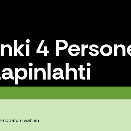
nki 4 Person
apinlahti
i
s Enddatum wählen