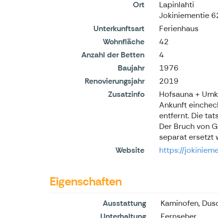
Ort
Lapinlahti
Jokiniementie 6
Unterkunftsart
Ferienhaus
Wohnfläche
42
Anzahl der Betten
4
Baujahr
1976
Renovierungsjahr
2019
Zusatzinfo
Hofsauna + Umkl
Ankunft eincheck
entfernt. Die ta
Der Bruch von G
separat ersetzt
Website
https://jokiniem
Eigenschaften
Ausstattung
Kaminofen, Dus
Unterhaltung
Fernseher