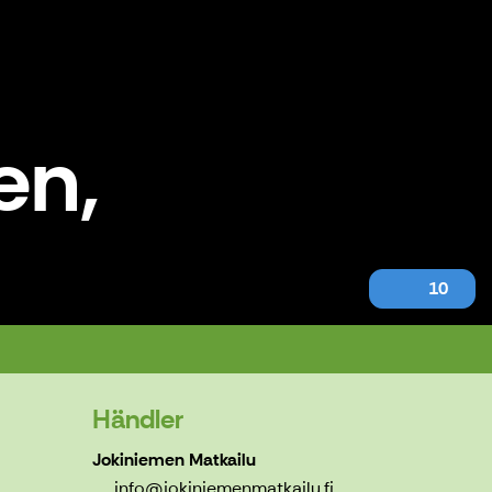
en,
10
Händler
Jokiniemen Matkailu
info@jokiniemenmatkailu.fi