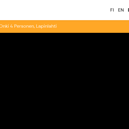
tkailu
FI
EN
Onki 4 Personen, Lapinlahti