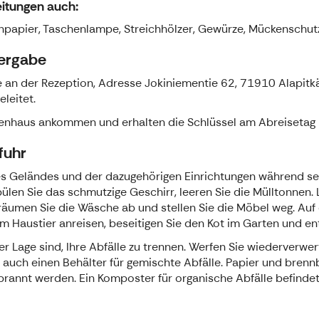
eitungen auch:
npapier, Taschenlampe, Streichhölzer, Gewürze, Mückenschutzmi
bergabe
e an der Rezeption, Adresse Jokiniementie 62, 71910 Alapitkä
leitet.
ienhaus ankommen und erhalten die Schlüssel am Abreisetag 
fuhr
 des Geländes und der dazugehörigen Einrichtungen während se
Spülen Sie das schmutzige Geschirr, leeren Sie die Mülltonnen
räumen Sie die Wäsche ab und stellen Sie die Möbel weg. Auf
m Haustier anreisen, beseitigen Sie den Kot im Garten und en
r Lage sind, Ihre Abfälle zu trennen. Werfen Sie wiederverwert
t auch einen Behälter für gemischte Abfälle. Papier und bren
rbrannt werden. Ein Komposter für organische Abfälle befind